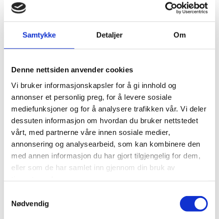
lagres kan være opplysninger om hvordan våre brukere har surfet
på og anvendt våre nettsider, og om hvilken nettleser de har brukt.
Samtykke
Detaljer
Om
Vi anvender statistikk om brukere og trafikk/trafikkleverandører i
aggregert form. Statistikken inneholder aldri noen form for
personlig informasjon, alt er anonymt. IP-adresser lagres ikke i vår
Denne nettsiden anvender cookies
database der vi lagrer atferd på nettstedet, derfor kan informasjon
Vi bruker informasjonskapsler for å gi innhold og
om deg som bruker aldri kobles sammen med din identitet. Din IP-
annonser et personlig preg, for å levere sosiale
adresse lagres av sikkerhetsmessige årsaker bare i de tilfeller du
mediefunksjoner og for å analysere trafikken vår. Vi deler
selv aktivt registrerer deg på nettstedet.
dessuten informasjon om hvordan du bruker nettstedet
vårt, med partnerne våre innen sosiale medier,
Formål
annonsering og analysearbeid, som kan kombinere den
med annen informasjon du har gjort tilgjengelig for dem,
Utvikle og forbedre nettstedet gjennom å forstå hvordan
eller som de har samlet inn gjennom din bruk av
det anvendes.
tjenestene deres.
Samtykkevalg
Beregne og rapportere brukerantall og trafikk.
Nødvendig
Gjøre det lettere for deg å navigere på nettstedet.