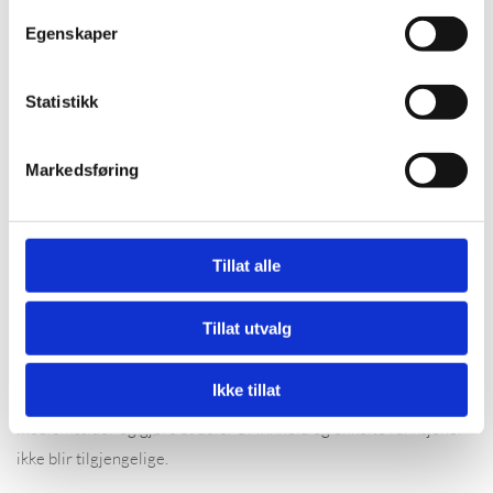
Egenskaper
Gjøre det mulig for systemet å kjenne igjen faste brukere
for å kunne tilpasse tjenestene.
Statistikk
Iblant anvender vi tredjepartsinformasjonskapsler fra andre
firma for å gjøre markedsundersøkelser og trafikkmålinger,
Markedsføring
og for å forbedre funksjonaliteten på nettstedet.
Slik forhindrer du at informasjonskapsler lagres
Tillat alle
Du kan slette informasjonskapsler fra din harddisk når som helst,
men dette gjør at dine personlige innstillinger forsvinner. Du kan
Tillat utvalg
også endre innstillingene i din nettleser slik at den ikke tillater at
informasjonskapsler lagres på din harddisk. Dette gir imidlertid
Ikke tillat
dårligere funksjonalitet på visse websider, kan forhindre tilgang til
medlemssider og gjøre at deler av innhold og enkelte funksjoner
ikke blir tilgjengelige.